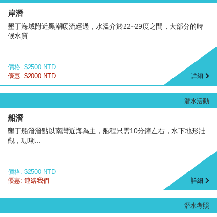
岸潛
墾丁海域附近黑潮暖流經過，水溫介於22~29度之間，大部分的時
候水質...
價格: $2500 NTD
優惠: $2000 NTD
詳細
潛水活動
船潛
墾丁船潛潛點以南灣近海為主，船程只需10分鐘左右，水下地形壯
觀，珊瑚...
價格: $2500 NTD
優惠: 連絡我們
詳細
潛水考照