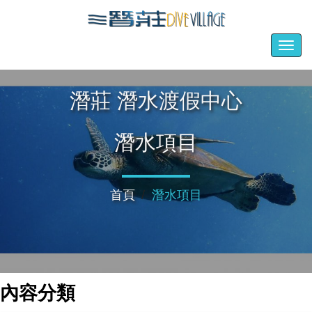
Togg
navig
潛莊 潛水渡假中心
潛水項目
首頁
潛水項目
內容分類