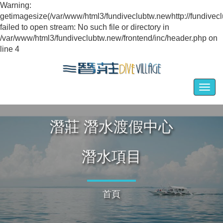
Warning:
getimagesize(/var/www/html3/fundiveclubtw.newhttp://fundi
failed to open stream: No such file or directory in
/var/www/html3/fundiveclubtw.new/frontend/inc/header.php on
line 4
Togg
navig
潛莊 潛水渡假中心
潛水項目
首頁