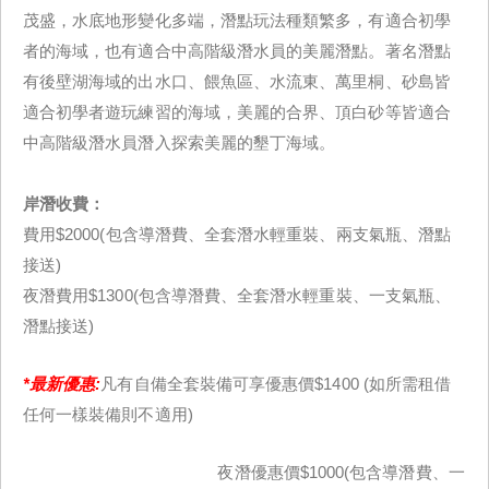
茂盛，水底地形變化多端，潛點玩法種類繁多，有適合初學
者的海域，也有適合中高階級潛水員的美麗潛點。著名潛點
有後壁湖海域的出水口、餵魚區、水流東、萬里桐、砂島皆
適合初學者遊玩練習的海域，美麗的合界、頂白砂等皆適合
中高階級潛水員潛入探索美麗的墾丁海域。
岸潛收費：
費用$2000(包含導潛費、全套潛水輕重裝、兩支氣瓶、潛點
接送)
夜潛費用$1300(包含導潛費、全套潛水輕重裝、一支氣瓶、
潛點接送)
*最新優惠:
凡有自備全套裝備可享優惠價$1400 (如所需租借
任何一樣裝備則不適用)
夜潛優惠價$1000(包含導潛費、一