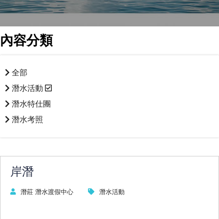
內容分類
全部
潛水活動
潛水特仕團
潛水考照
岸潛
潛莊 潛水渡假中心
潛水活動