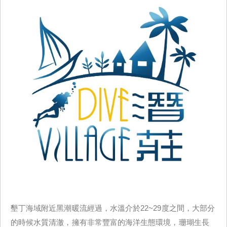
墾丁海域附近黑潮暖流經過，水溫介於22~29度之間，大部分
的時候水質清澈，擁有非常豐富的海洋生態環境，珊瑚生長