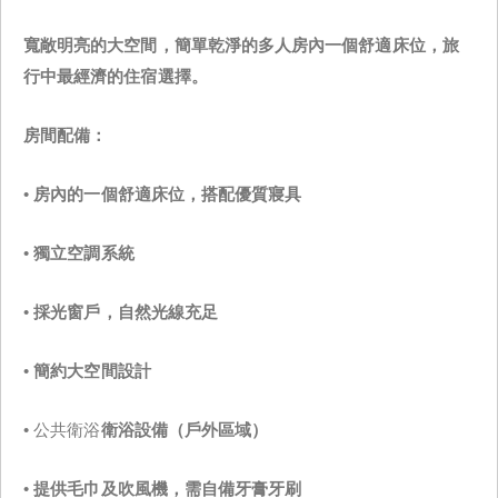
寬敞明亮的大空間，簡單乾淨的多人房內一個舒適床位，旅
行中最經濟的住宿選擇。
房間配備：
•
房內的一個舒適床位，搭配優質寢具
•
獨立空調系統
•
採光窗戶，自然光線充足
•
簡約大空間設計
• 公共衛浴
衛浴設備（戶外區域）
•
提供毛巾及吹風機，需自備牙膏牙刷