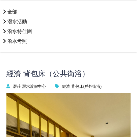
全部
潛水活動
潛水特仕團
潛水考照
經濟 背包床（公共衛浴）
潛莊 潛水渡假中心
經濟 背包床(戶外衛浴)