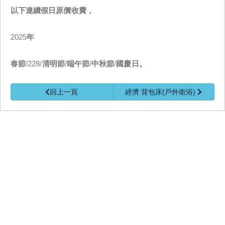
以下連續假日原價收費，
2025
年
春節
/228/
清明節
/
端午節
/
中秋節
/
國慶日。
回上一頁
經濟 背包床(戶外衛浴)