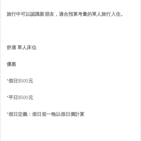
旅行中可以認識新朋友，適合預算考量的單人旅行入住。
舒適
單人床位
優惠
*
假日
$500
元
*
平日
$500
元
*
假日定義：假日前一晚以假日價計算