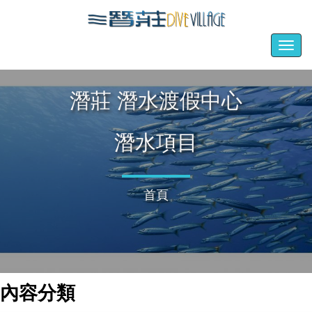
Togg
navig
潛莊 潛水渡假中心
潛水項目
首頁
內容分類