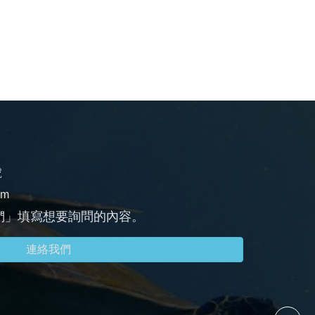
號
om
們」填寫想要詢問的內容。
連絡我們