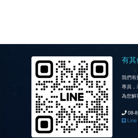
有其
我們有提供
專員，
為您解
08-
Line