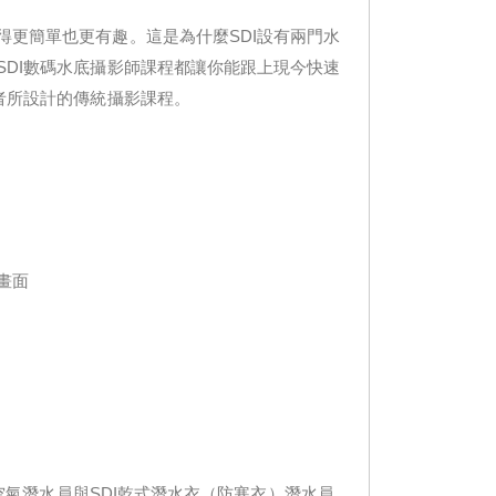
更簡單也更有趣。這是為什麼SDI設有兩門水
DI數碼水底攝影師課程都讓你能跟上現今快速
者所設計的傳統攝影課程。
畫面
空氣潛水員與SDI乾式潛水衣（防寒衣）潛水員