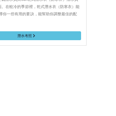
面。在較冷的季節裡，乾式潛水衣（防寒衣）能
導你一些有用的要訣，能幫助你調整最佳的配
潛水考照