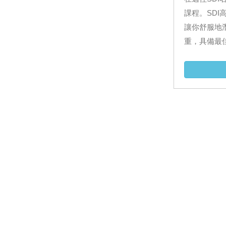
課程。SD
讓你舒服地
重，具備最