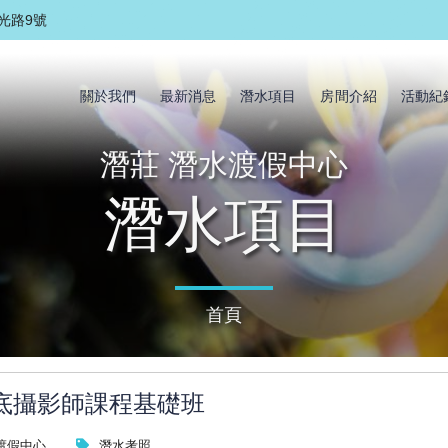
光路9號
關於我們
最新消息
潛水項目
房間介紹
活動紀
潛莊 潛水渡假中心
潛水項目
首頁
底攝影師課程基礎班
渡假中心
潛水考照