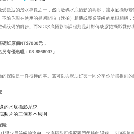
最受歡迎的潛水專長之一，然而數碼水底攝影的興起，讓水底攝影變得
。不論你現在使用的是瞬間拍（速拍）相機或專業等級的單眼相機，S
數碼設備的腳步。而SDI水底攝影師課程則是針對傳統膠捲攝影愛好
礎班原價NT$7000元，
有優惠喔：08-8866007」
過的探險是一件很棒的事。還可以與親朋好友一同分享你所捕捉到的
麼
適的水底攝影系統
底照片的三個基本原則
探險
名仕潛水員等級的途中，水底攝影可搭配兩門很棒的課程， SDI高氧