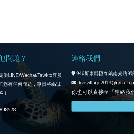
他問題？
連絡我們
946屏東縣恆春鎮南光路9
LINE/Wechat/Tawkto客服
divevillage2013@gmail.c
若您有任何問題，專員將竭誠
你也可以直接至「連絡我
答！
8898528