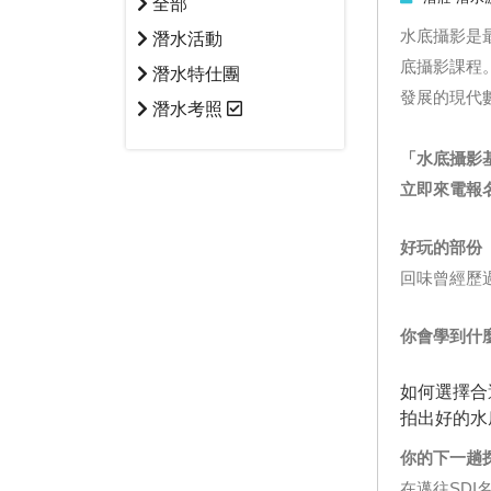
全部
水底攝影是
潛水活動
底攝影課程
潛水特仕團
發展的現代
潛水考照
「水底攝影基
立即來電報名另
好玩的部份
回味曾經歷
你會學到什
如何選擇合
拍出好的水
你的下一趟
在邁往SDI