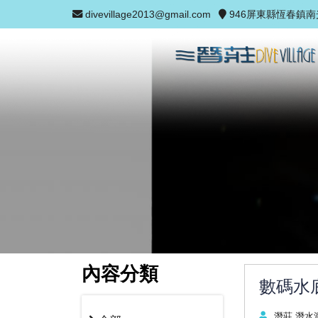
divevillage2013@gmail.com
946屏東縣恆春鎮南
內容分類
數碼水
潛莊 潛水